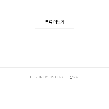
네한바퀴 성동구 광진구 가게 정보 아래에서 확인하시고 예
바퀴 성동구 두부 오마카세 위치 및 코스 예약하기 👉 네
er.com 👉동4.violet097.com 성수동 뚝도시장 노
비밀 숨은 맛집 공개성수동에서 요즘 스마트하게 입소문 난
목록 더보기
셨나요..
DESIGN BY
TISTORY
관리자