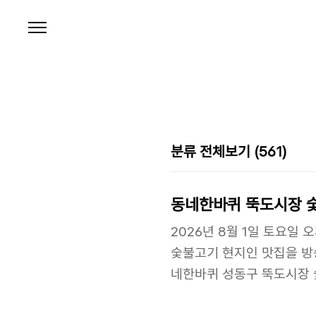
본문 바로가기
분류 전체보기
(561)
동네한바퀴 뚝도시장 
2026년 8월 1일 토요일 
숯불고기 현지인 맛집을 방
네한바퀴 성동구 뚝도시장 
퀴 성동구 35년 전통 숯불