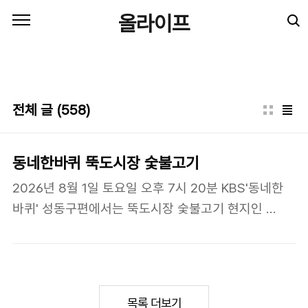
본문 바로가기
올라이프
전체 글
(558)
동네한바퀴 뚝도시장 숯불고기
2026년 8월 1일 토요일 오후 7시 20분 KBS'동네한
바퀴' 성동구편에서는 뚝도시장 숯불고기 현지인 맛
집을 방송했습니다. 35년 전통의 노포 맛집인데요.
아래에서 동네한바퀴 성동구 뚝도시장 숯불고기 가
게 대기 예약을 바로 해 보세요.👉동네한바퀴 성동
구 35년 전통 숯불 맛집 대기 예약하기👉 8월 1일
목록 더보기