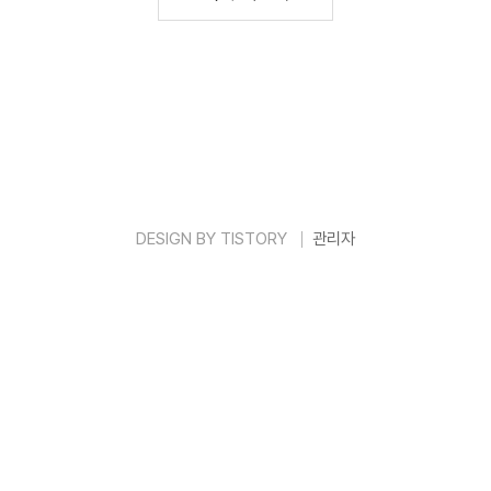
동네한바퀴 성동구 광진구 가게 정보8월 1일 동네한
바퀴 성동구 광진구 가게 정보 아래에서 확인하시고
예약도 해 보세요. 👉동네한바퀴 성동구 두부 오마
카세 위치 및 코스 예약하기 👉 네이버지도푸드갤러
리빈map.naver.com 👉동4.violet097.com 성수
동 뚝도시장 노포 맛집, 숯불향 가득한 비밀 숨은 맛
집 공개성수동에서 요즘 스마트하게 입소문 난 역대
급 노포 맛집을 찾고 계셨나요..
DESIGN BY
TISTORY
관리자